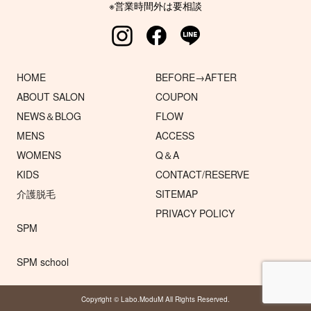
※営業時間外は要相談
HOME
BEFORE→AFTER
ABOUT SALON
COUPON
NEWS＆BLOG
FLOW
MENS
ACCESS
WOMENS
Q＆A
KIDS
CONTACT/RESERVE
介護脱毛
SITEMAP
PRIVACY POLICY
SPM
SPM school
Copyright © Labo.ModuM All Rights Reserved.