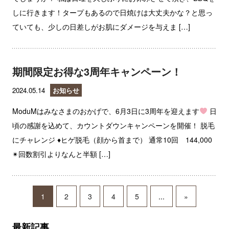
しに行きます！タープもあるので日焼けは大丈夫かな？と思っ
ていても、少しの日差しがお肌にダメージを与えま […]
期間限定お得な3周年キャンペーン！
2024.05.14
お知らせ
ModuMはみなさまのおかげで、6月3日に3周年を迎えます
日
頃の感謝を込めて、カウントダウンキャンペーンを開催！ 脱毛
にチャレンジ ♦︎ヒゲ脱毛（顔から首まで） 通常10回 144,000
✴︎回数割引よりなんと半額 […]
1
2
3
4
5
...
»
最新記事