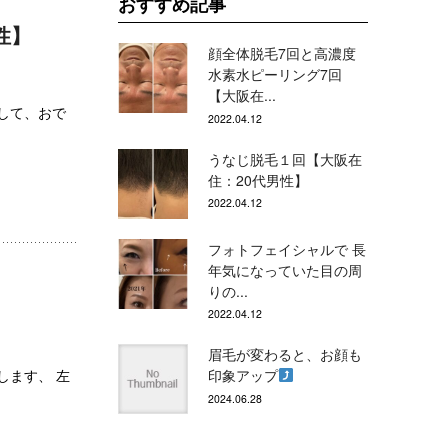
おすすめ記事
性】
顔全体脱毛7回と高濃度
水素水ピーリング7回
【大阪在...
プして、おで
2022.04.12
うなじ脱毛１回【大阪在
住：20代男性】
2022.04.12
フォトフェイシャルで 長
年気になっていた目の周
りの...
2022.04.12
眉毛が変わると、お顔も
します、 左
印象アップ
2024.06.28