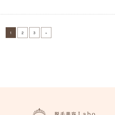
1
2
3
»