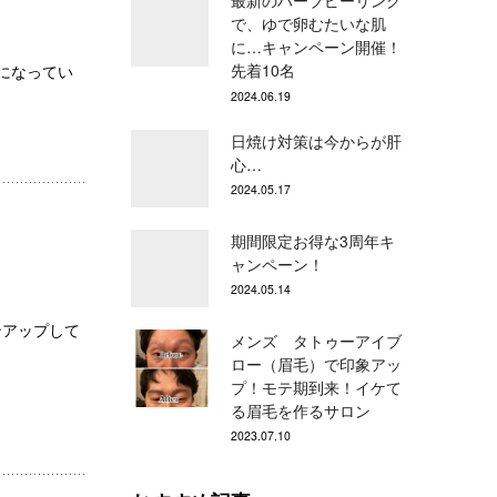
最新のハーブピーリング
で、ゆで卵むたいな肌
に…キャンペーン開催！
先着10名
になってい
2024.06.19
日焼け対策は今からが肝
心…
2024.05.17
期間限定お得な3周年キ
ャンペーン！
2024.05.14
ンアップして
メンズ タトゥーアイブ
ロー（眉毛）で印象アッ
プ！モテ期到来！イケて
る眉毛を作るサロン
2023.07.10