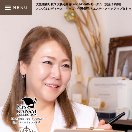
大阪南森町駅スグ脱毛美容Labo.ModuM-モーダム［完全予約制］
メンズ＆レディース・キッズ・介護/脱毛・エステ・メイクアップタトゥ
ー